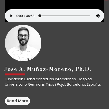
Jose A. Muñoz-Moreno, Ph.D.
Fundación Lucha contra las Infecciones, Hospital
Universitario Germans Trias i Pujol. Barcelona, España.
Jose A. Muñoz-Moreno es clínico e investigador en la
Fundación Lucha contra las Infecciones, ubicada en el
Read More
Hospital Universitario Germans Trias i Pujol, en Barcelona
(Cataluña, España). Obtuvo el grado de Doctor en