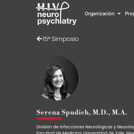
Organización
Pro
15° Simposio
Serena Spudich, M.D., M.A.
División de Infecciones Neurológicas y Neurolo
Facultad de Medicina, Universidad de Yale. Ne