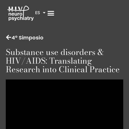
ES
4º Simposio
Substance use disorders &
HIV/AIDS: Translating
Research into Clinical Practice