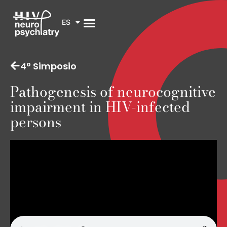
ES
4º Simposio
Pathogenesis of neurocognitive
impairment in HIV-infected
persons