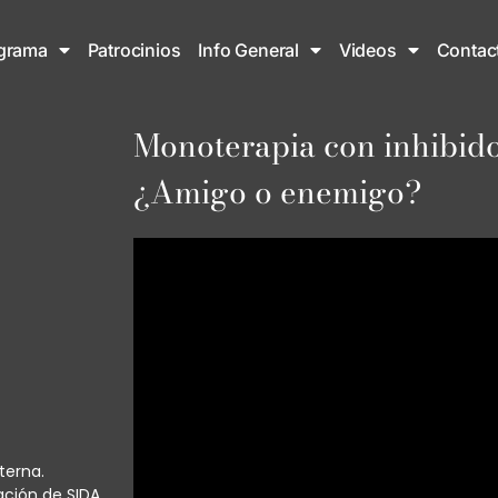
grama
Patrocinios
Info General
Videos
Contac
Monoterapia con inhibido
¿Amigo o enemigo?
terna.
gación de SIDA