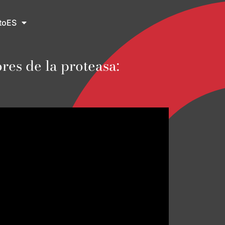
to
ES
res de la proteasa: