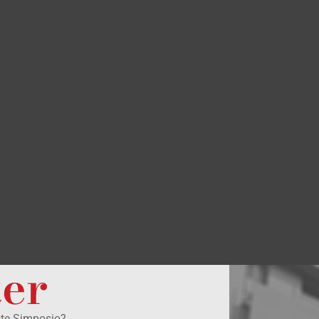
ter
ste Simposio?