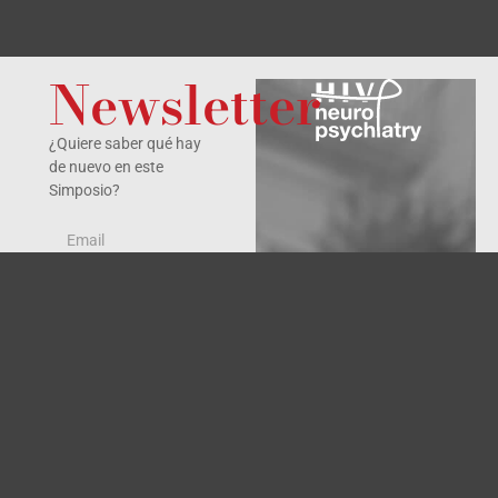
Newsletter
¿Quiere saber qué hay
de nuevo en este
Simposio?
Sí, acepto la
política
de privacidad
.